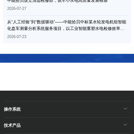
中能拾贝设立清远检修部，筑牢小水电高质量发展根基
2026-07-27
从“人工经验”到“数据驱动”——中能拾贝中标某水轮发电机组智能
化盘车测量分析系统服务项目，以工业智能重塑水电检修效率边
界
2026-07-23
让资产更安全、更经济、更智能
操作系统
技术产品