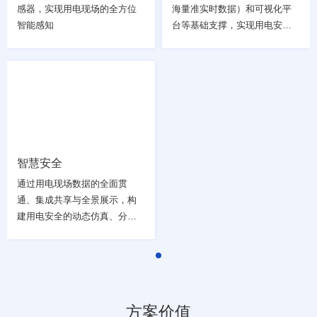
感器，实现用电现场的全方位
海量准实时数据）和可视化平
智能感知
台等基础支撑，实现用电安全
全过程的数字化建设，构建运
行监控、检修服务、现场管理
等智慧化运维体系
请选择您的行业
智慧安全
通过用电现场数据的全面贯
通、集成共享与全景展示，构
建用电安全的动态仿真、分析
评估、辅助决策支撑体系，为
智慧安全运营提供技术支撑
方案价值