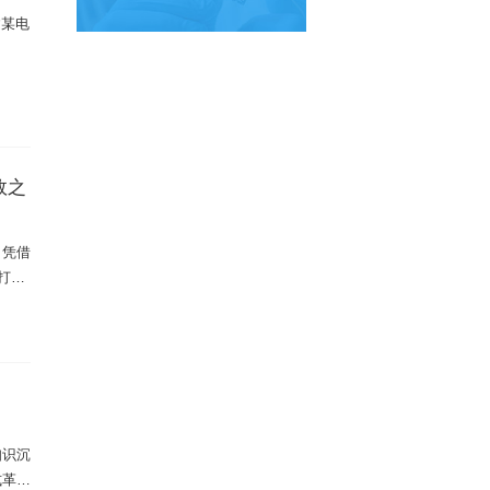
建某电
白皮书下载
效之
，凭借
打造
知识沉
式革新