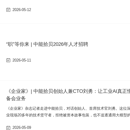
升级。
2026-05-12
“职”等你来 | 中能拾贝2026年人才招聘
2026-05-11
《企业家》| 中能拾贝创始人兼CTO刘勇：让工业AI真正
备会业务
《企业家》杂志记者走进中能拾贝，对话创始人、首席技术官刘勇。这位
业现场20多年的技术坚守者，拒绝被资本故事包装，也不追逐通用大模型
嚣，而是致力于让AI真正“听懂”发电机的振动、“读懂”水轮机的“心跳”，在
2026-05-09
语言中寻找硬核价值。