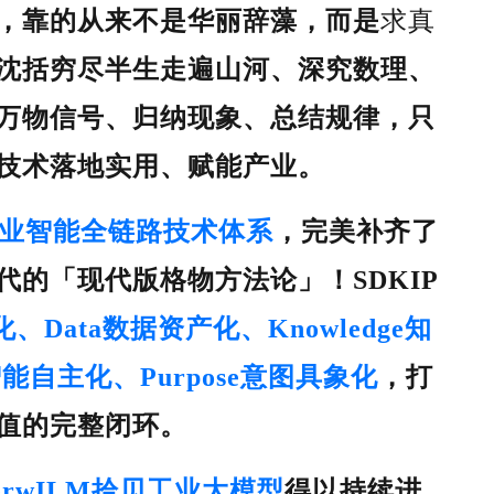
，靠的从来不是华丽辞藻，而是
求真
沈括穷尽半生走遍山河、深究数理、
万物信号、归纳现象、总结规律，只
技术落地实用、赋能产业。
P工业智能全链路技术体系
，完美补齐了
代的「现代版格物方法论」！SDKIP
化、Data数据资产化、Knowledge知
ce智能自主化、Purpose意图具象化
，打
值的完整闭环。
berwILM拾贝工业大模型
得以持续进