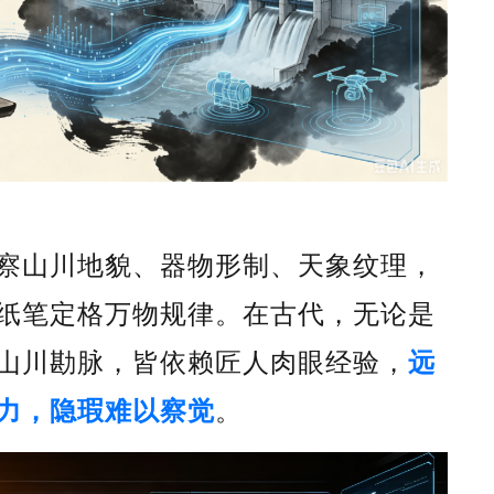
察山川地貌、器物形制、天象纹理，
纸笔定格万物规律。在古代，无论是
山川勘脉，皆依赖匠人肉眼经验，
远
力，隐瑕难以察觉
。