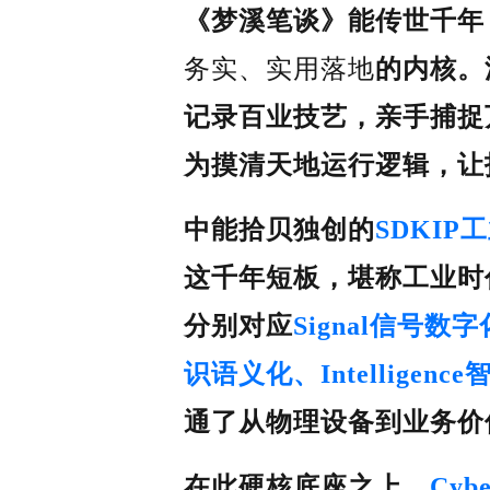
《梦溪笔谈》能传世千年
务实、实用落地
的内核。
记录百业技艺，亲手捕捉
为摸清天地运行逻辑，让
中能拾贝独创的
SDKI
这千年短板，堪称工业时
分别对应
Signal信号数字
识语义化、Intelligen
通了从物理设备到业务价
在此硬核底座之上，
Cy