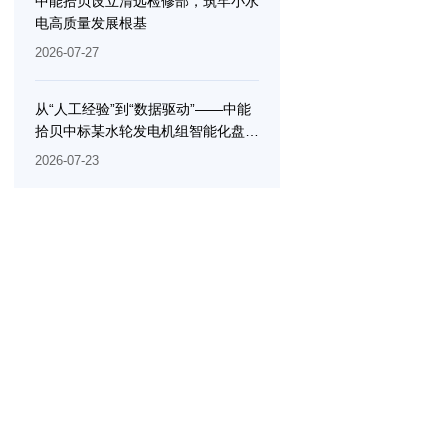
中能拾贝设立清远检修部，筑牢小水
电高质量发展根基
2026-07-27
从“人工经验”到“数据驱动”——中能
拾贝中标某水轮发电机组智能化盘车
测量分析系统服务项目，以工业智能
2026-07-23
重塑水电检修效率边界