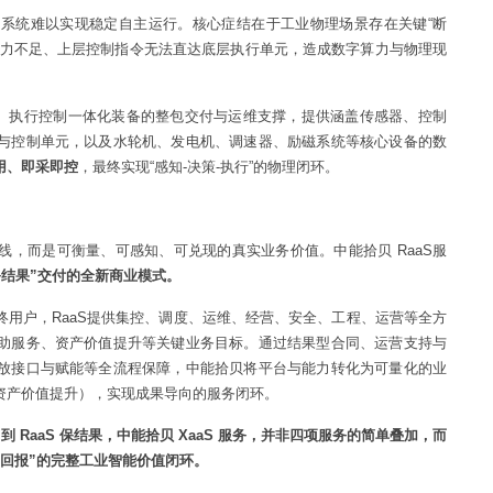
但系统难以实现稳定自主运行。核心症结在于工业物理场景存在关键“断
能力不足、上层控制指令无法直达底层执行单元，造成数字算力与物理现
算、执行控制一体化装备的整包交付与运维支撑，提供涵盖传感器、控制
与控制单元，以及水轮机、发电机、调速器、励磁系统等核心设备的数
用、即采即控
，最终实现“感知-决策-执行”的物理闭环。
，而是可衡量、可感知、可兑现的真实业务价值。中能拾贝 RaaS服
务结果”交付的全新商业模式。
用户，RaaS提供集控、调度、运维、经营、安全、工程、运营等全方
助服务、资产价值提升等关键业务目标。通过结果型合同、运营支持与
放接口与赋能等全流程保障，中能拾贝将平台与能力转化为可量化的业
资产价值提升），实现成果导向的服务闭环。
装备，到 RaaS 保结果，中能拾贝 XaaS 服务，并非四项服务的简单叠加，而
回报”的完整工业智能价值闭环。