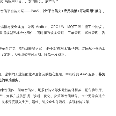
需扩展应用却苦于开发周期长、成本高？
业智能平台能力层——PaaS，
以“平台能力+应用模板+开箱即用”服务，
排与安全规范，兼容 Modbus、OPC UA、MQTT 等主流工业协议，
数据模型等标准化组件，同时预置设备管理、工单管理、巡检管理、告
单自定义、流程编排等方式，即可像“搭积木”般快速组装适配业务的工
K 深度定制，大幅缩短交付周期、降低开发成本。
低，是制约工业智能化深度普及的核心瓶颈。中能拾贝 AaaS服务，
将复
化的标准服务。
、约束智能体、策略智能体、场景智能体等多元智能体框架，配备协议库、
产，为客户提供预测、诊断、优化、决策等智能服务。企业无需自建专
AI技术深度融入生产、运维、管控全业务流程，实现智能决策。
请选择您的行业