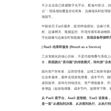
不少企业虽已搭建数字化平台、配备AI算法，
点”：现场感知覆盖存在死角、边缘端实时处理
场脱节。
中能拾贝 EaaS服务，提供终端感知、边缘计
柜、边缘网关、视频监控、环境传感等基础物联
字化镜像与边缘实时智能服务，
实现设备即插即
| RaaS 结果即服务 (Result as a Service)
工业智能化的核心目标，不是功能堆叠与系统上线
务，
彻底跳出“卖功能”的传统模式，转向按“业
面向资产所有者、运营管理者、运维工程师等最终
位业务服务，最终实现发电增量、成本节约、辅
虚拟值班、咨询与持续优化、资产增值服务、开
务增益（如发电增量、成本节约、故障率下降、
从 PaaS 搭平台、AaaS 提智能、EaaS 送
是一套“从感知到决策、从决策到执行、从执行到