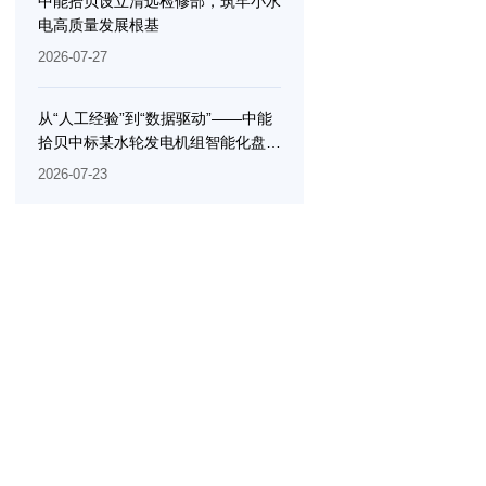
中能拾贝设立清远检修部，筑牢小水
电高质量发展根基
2026-07-27
从“人工经验”到“数据驱动”——中能
拾贝中标某水轮发电机组智能化盘车
测量分析系统服务项目，以工业智能
2026-07-23
重塑水电检修效率边界