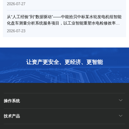
2026-07-27
从“人工经验”到“数据驱动”——中能拾贝中标某水轮发电机组智能
化盘车测量分析系统服务项目，以工业智能重塑水电检修效率边
界
2026-07-23
让资产更安全、更经济、更智能
操作系统
技术产品