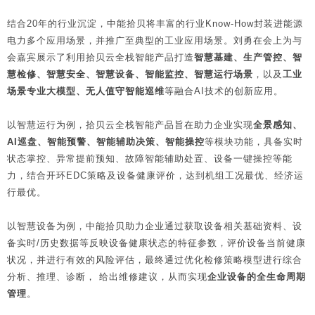
结合20年的行业沉淀，中能拾贝将丰富的行业Know-How封装进能源
电力多个应用场景，并推广至典型的工业应用场景。刘勇在会上为与
会嘉宾展示了利用拾贝云全栈智能产品打造
智慧基建、生产管控、智
慧检修、智慧安全、智慧设备、智能监控、智慧运行场景
，以及
工业
场景专业大模型、无人值守智能巡维
等融合AI技术的创新应用。
以智慧运行为例，拾贝云全栈智能产品旨在助力企业实现
全景感知、
AI巡盘、智能预警、智能辅助决策、智能操控
等模块功能，具备实时
状态掌控、异常提前预知、故障智能辅助处置、设备一键操控等能
力，结合开环EDC策略及设备健康评价，达到机组工况最优、经济运
行最优。
以智慧设备为例，中能拾贝助力企业通过获取设备相关基础资料、设
备实时/历史数据等反映设备健康状态的特征参数，评价设备当前健康
状况，并进行有效的风险评估，最终通过优化检修策略模型进行综合
分析、推理、诊断， 给出维修建议，从而实现
企业设备的全生命周期
管理
。