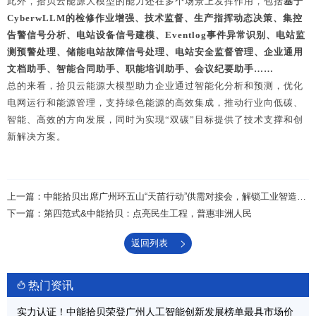
此外，拾贝云能源大模型的能力还在多个场景上发挥作用，包括
基于
CyberwLLM的检修作业增强、技术监督、生产指挥动态决策、集控
告警信号分析、电站设备信号建模、
Eventlog
事件异常识别、电站监
测预警处理、储能电站故障信号处理、电站安全监督管理、企业通用
文档助手、智能合同助手、职能培训助手、会议纪要助手……
总的来看，拾贝云能源大模型助力企业通过智能化分析和预测，优化
电网运行和能源管理，支持绿色能源的高效集成，推动行业向低碳、
智能、高效的方向发展，同时为实现“双碳”目标提供了技术支撑和创
新解决方案。
上一篇：中能拾贝出席广州环五山“天苗行动”供需对接会，解锁工业智造新密码
下一篇：第四范式&中能拾贝：点亮民生工程，普惠非洲人民
返回列表
热门资讯
实力认证！中能拾贝荣登广州人工智能创新发展榜单最具市场价