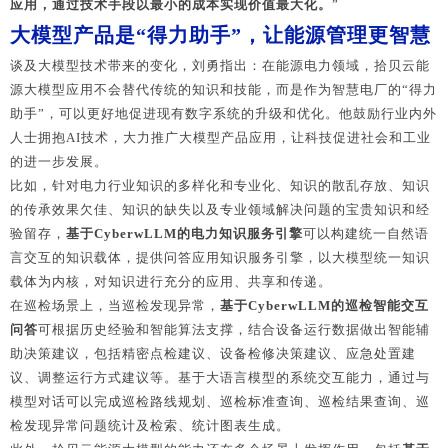
应用，通过技术手段以最小的成本实现价值最大化。
”
大模型产品是“得力助手”，让能源管理更智慧
谈及大模型技术带来的变化，刘勇指出：在能源电力领域，拾贝云能
源大模型应用不会替代传统的知识和技能，而是作为智慧电厂的“得力
助手”，可以更好地促进现有数字系统的升级和优化。他鼓励行业内外
人士拥抱AI技术，大力推广大模型产品应用，让科技促进社会和工业
的进一步发展。
比如，针对电力行业知识的多样化和专业化、知识的散乱存放、知识
的传承效果欠佳、知识的缺失以及专业领域解决问题的宝贵知识和经
验留存，
基于CyberwLLM的电力知识服务引擎
可以构建统一自然语
言交互的知识载体，提供问答应用知识服务引擎，以大模型统一知识
载体为内核，对知识进行充分的应用、共享和传递。
在巡检场景上，当巡检发现异常，
基于CyberwLLM的巡检智能交互
问答
可根据历史经验和智能算法支撑，结合设备运行数据做出智能辅
请选择您的行业
助决策建议，包括精密点检建议、设备检修决策建议、应急处置建
议、调整运行方式建议等。基于大语言模型的系统交互能力，通过与
模型对话可以完成巡检路线规划、巡检标准查询、巡检结果查询、巡
检发现异常问题统计及检索、统计图表生成。